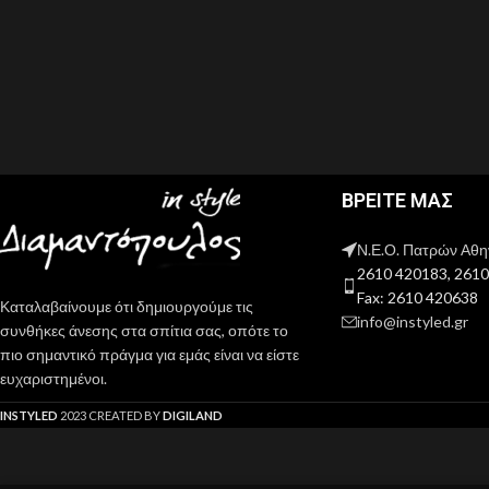
ΒΡΕΙΤΕ ΜΑΣ
Ν.Ε.Ο. Πατρών Αθη
2610 420183, 261
Fax: 2610 420638
Καταλαβαίνουμε ότι δημιουργούμε τις
info@instyled.gr
συνθήκες άνεσης στα σπίτια σας, οπότε το
πιο σημαντικό πράγμα για εμάς είναι να είστε
ευχαριστημένοι.
INSTYLED
2023 CREATED BY
DIGILAND