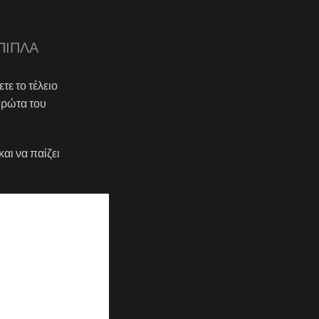
ΠΙΠΛΑ
τε το τέλειο
πρώτα του
αι να παίζει