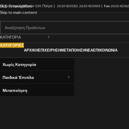
Skip to navigation
.Ε.Ο. Πατρών Αθηνών 139, Πάτρα |
2610 420183, 2610 453004 |
Fax:
2610 4206
Skip to main content
ΚΑΤΗΓΟΡΙΑ
ΚΑΤΗΓΟΡΙΕΣ
ΑΡΧΙΚΉ
ΕΠΙΧΕΊΡΗΣΗ
ΜΕΤΑΠΟΊΗΣΗ
ΝΈΑ
ΕΠΙΚΟΙΝΩΝΊΑ
Χωρίς Κατηγορία
Παιδικά Έπιπλα
Μεταποίηση