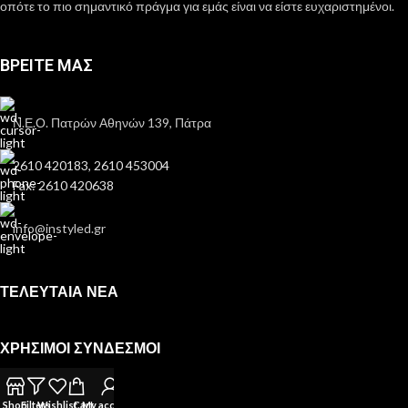
οπότε το πιο σημαντικό πράγμα για εμάς είναι να είστε ευχαριστημένοι.
ΒΡΕΙΤΕ ΜΑΣ
Ν.Ε.Ο. Πατρών Αθηνών 139, Πάτρα
2610 420183, 2610 453004
Fax: 2610 420638
info@instyled.gr
ΤΕΛΕΥΤΑΙΑ ΝΕΑ
ΧΡΗΣΙΜΟΙ ΣΥΝΔΕΣΜΟΙ
Όροι Χρήσης
Όροι Αγοράς
Shop
Filters
Wishlist
Cart
My account