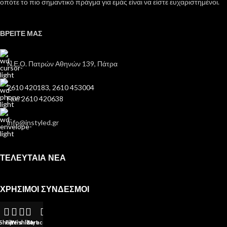
οπότε το πιο σημαντικό πράγμα για εμάς είναι να είστε ευχαριστημένοι.
ΒΡΕΙΤΕ ΜΑΣ
Ν.Ε.Ο. Πατρών Αθηνών 139, Πάτρα
2610 420183, 2610 453004
Fax: 2610 420638
info@instyled.gr
ΤΕΛΕΥΤΑΙΑ ΝΕΑ
ΧΡΗΣΙΜΟΙ ΣΥΝΔΕΣΜΟΙ
Όροι Χρήσης
Όροι Αγοράς
Shop
Filters
Wishlist
Cart
My account