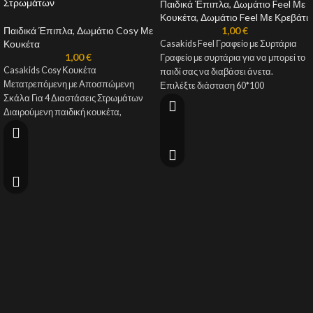
Στρωμάτων
Παιδικά Έπιπλα
,
Δωμάτιο Feel Με
Κουκέτα
,
Δωμάτιο Feel Με Κρεβάτι
Παιδικά Έπιπλα
,
Δωμάτιο Cosy Με
1,00
€
Κουκέτα
Casakids Feel Γραφείο με Συρτάρια
1,00
€
Γραφείο με συρτάρια για να μπορεί το
Casakids Cosy Κουκέτα
παιδί σας να διαβάσει άνετα.
Μετατρεπόμενη με Αποσπώμενη
Επιλέξτε διάσταση 60*100
Σκάλα Για 4 Διαστάσεις Στρωμάτων
Διαιρούμενη παιδική κουκέτα,
ελληνικής κατασκευής, για να
διαμορφώσετε τον