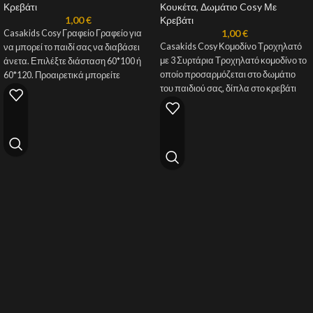
Κρεβάτι
Κουκέτα
,
Δωμάτιο Cosy Με
1,00
€
Κρεβάτι
1,00
€
Casakids Cosy Γραφείο Γραφείο για
Casakids Cosy Κομοδίνο Τροχηλατό
να μπορεί το παιδί σας να διαβάσει
με 3 Συρτάρια Τροχηλατό κομοδίνο το
άνετα. Επιλέξτε διάσταση 60*100 ή
οποίο προσαρμόζεται στο δωμάτιο
60*120. Προαιρετικά μπορείτε
του παιδιού σας, δίπλα στο κρεβάτι