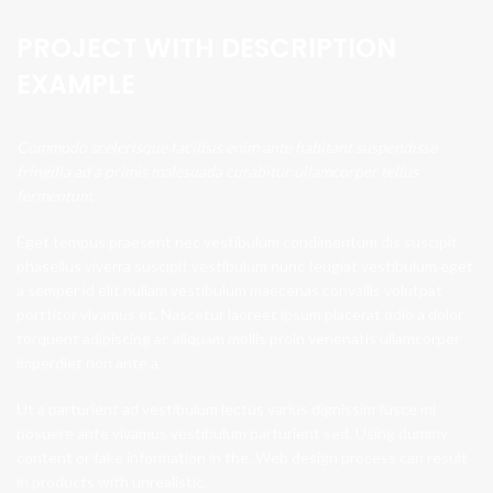
PROJECT WITH DESCRIPTION
EXAMPLE
Commodo scelerisque facilisis enim ante habitant suspendisse
fringilla ad a primis malesuada curabitur ullamcorper tellus
fermentum.
Eget tempus praesent nec vestibulum condimentum dis suscipit
phasellus viverra suscipit vestibulum nunc feugiat vestibulum eget
a semper id elit nullam vestibulum maecenas convallis volutpat
porttitor vivamus et. Nascetur laoreet ipsum placerat odio a dolor
torquent adipiscing ac aliquam mollis proin venenatis ullamcorper
imperdiet non ante a.
Ut a parturient ad vestibulum lectus varius dignissim fusce mi
posuere ante vivamus vestibulum parturient sed. Using dummy
content or fake information in the. Web design process can result
in products with unrealistic.