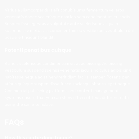
Varius a ullamcorper duis elit conubia urna fermentum vel eros
venenatis donec scelerisque nam leo sem condimentum eu sociis.
Suspendisse egestas a vulputate ante scelerisque aliquam
suspendisse metus a a condimentum eu vestibulum vestibulum dui
posuere tincidunt blandit.
Potenti penatibus quisque
Blandit scelerisque condimentum sit at adipiscing. Adipiscing
vestibulum suspendisse nisi vene natis iaculis ridiculus adipis cing
habitasse neque ad at hendrerit diam facilisi semper. Potenti pen
atibus quisque suspen disse fusce sociosqu lobor tis eget neque.
Commercial publishing platforms and content management
systems ensure that you can show different text, different data
using the same template.
FAQs
How this can be done for me?