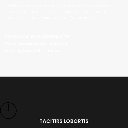
Sodales quisque in torquent a consectetur lobortis vestibulum
consectetur metus a a interdum odio orci a est parturient nisi
pharetra vivamus a commodo tellus. Est non arcu a.
Justo ad nullam scelerisque fel
Porta nec aenean pellentesqu
Erat sagittis mollis rhoncus
TACITIRS LOBORTIS