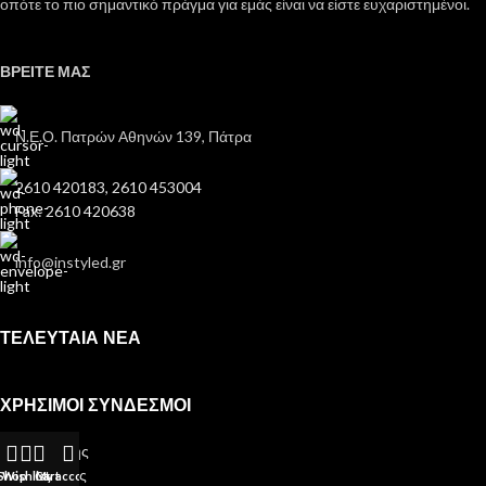
οπότε το πιο σημαντικό πράγμα για εμάς είναι να είστε ευχαριστημένοι.
ΒΡΕΙΤΕ ΜΑΣ
Ν.Ε.Ο. Πατρών Αθηνών 139, Πάτρα
2610 420183, 2610 453004
Fax: 2610 420638
info@instyled.gr
ΤΕΛΕΥΤΑΙΑ ΝΕΑ
ΧΡΗΣΙΜΟΙ ΣΥΝΔΕΣΜΟΙ
Όροι Χρήσης
Όροι Αγοράς
Shop
Wishlist
Cart
My account