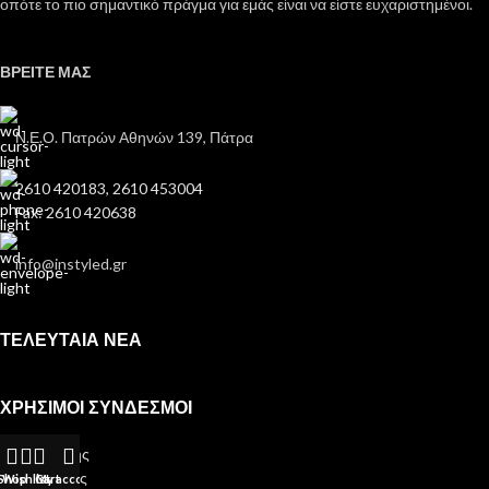
οπότε το πιο σημαντικό πράγμα για εμάς είναι να είστε ευχαριστημένοι.
ΒΡΕΙΤΕ ΜΑΣ
Ν.Ε.Ο. Πατρών Αθηνών 139, Πάτρα
2610 420183, 2610 453004
Fax: 2610 420638
info@instyled.gr
ΤΕΛΕΥΤΑΙΑ ΝΕΑ
ΧΡΗΣΙΜΟΙ ΣΥΝΔΕΣΜΟΙ
Όροι Χρήσης
Όροι Αγοράς
Shop
Wishlist
Cart
My account