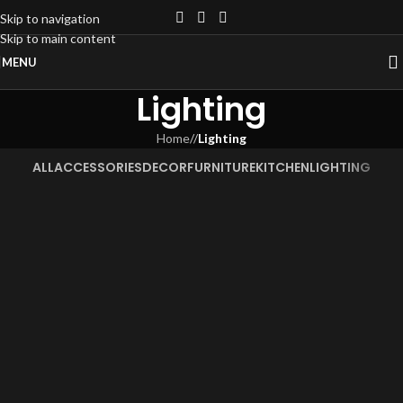
Skip to navigation
Skip to main content
MENU
Lighting
Home
/
Lighting
ALL
ACCESSORIES
DECOR
FURNITURE
KITCHEN
LIGHTING
Venenatis nam phasellus
Lighting